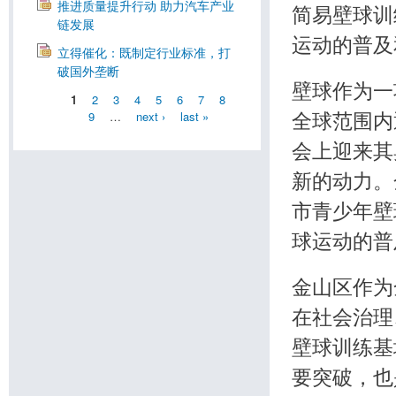
推进质量提升行动 助力汽车产业
简易壁球训
链发展
运动的普及
立得催化：既制定行业标准，打
破国外垄断
壁球作为一
1
2
3
4
5
6
7
8
9
…
next ›
last »
全球范围内
会上迎来其
新的动力。
市青少年壁
球运动的普
金山区作为
在社会治理
壁球训练基
要突破，也