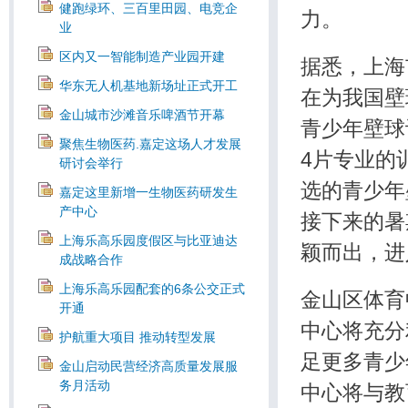
健跑绿环、三百里田园、电竞企
力。
业
区内又一智能制造产业园开建
据悉，上海
华东无人机基地新场址正式开工
在为我国壁
金山城市沙滩音乐啤酒节开幕
青少年壁球
聚焦生物医药.嘉定这场人才发展
4片专业的
研讨会举行
选的青少年
嘉定这里新增一生物医药研发生
产中心
接下来的暑
上海乐高乐园度假区与比亚迪达
颖而出，进
成战略合作
上海乐高乐园配套的6条公交正式
金山区体育
开通
中心将充分
护航重大项目 推动转型发展
足更多青少
金山启动民营经济高质量发展服
务月活动
中心将与教