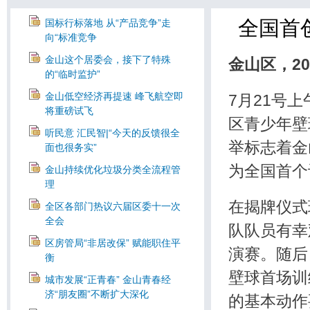
全国首
国标行标落地 从“产品竞争”走
向“标准竞争
金山这个居委会，接下了特殊
金山区，20
的“临时监护”
金山低空经济再提速 峰飞航空即
7月21号
将重磅试飞
区青少年壁
听民意 汇民智|“今天的反馈很全
举标志着金
面也很务实”
为全国首个
金山持续优化垃圾分类全流程管
理
在揭牌仪式
全区各部门热议六届区委十一次
全会
队队员有幸
区房管局“非居改保” 赋能职住平
演赛。随后
衡
壁球首场训
城市发展“正青春” 金山青春经
济“朋友圈”不断扩大深化
的基本动作