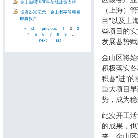
金山加强湾区科创城政策支持
（上海）管
投资2.86亿元，金山老字号项目
即将投产
目”以及上
« first
‹ previous
1
2
3
些项目的实
4
5
6
7
8
9
…
next ›
last »
发展蓄势赋
金山区将始
积极落实各
积蓄“进”
重大项目早
势，成为稳
此次开工活
的成果，也
来，金山区