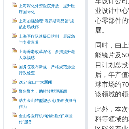
车设计公司
上海深化外资医院开放，提升医
业设计中心
疗国际化
心零部件的
上海加强治理“俄罗斯商品馆”规
范市场秩序
展。
上海医疗队速援日喀则，展应急
与专业素养
同时，由上
上海养老改革深化，多措提升老
能镜片及5
人幸福感
目计划总投
国务院发布新规：严格规范涉企
行政检查
后，年产值
2024金山十大新闻
球市场约7
聚焦聚力，助推转型塑新颜
该领域的领
助力金山转型塑形 彰显政协担当
作为
此外，本次
金山各医疗机构推出医保“刷脸
料等领域的
付”服务
区碳谷产业