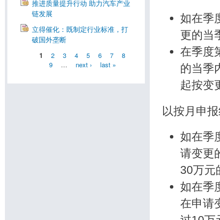
推进质量提升行动 助力汽车产业
链发展
如在季
立得催化：既制定行业标准，打
更的当
破国外垄断
在季度
1
2
3
4
5
6
7
8
9
…
next ›
last »
的当季
起按变
以按月申报
如在季
请变更
30万
如在季
在申请
过10