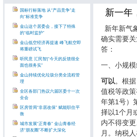
新一年
国标行标落地 从“产品竞争”走
向“标准竞争
金山这个居委会，接下了特殊
新年新气象
的“临时监护”
确实需要关
金山低空经济再提速 峰飞航空即
答：
将重磅试飞
听民意 汇民智|“今天的反馈很全
一、小规模
面也很务实”
金山持续优化垃圾分类全流程管
可以
。根据
理
值税等政策
全区各部门热议六届区委十一次
全会
年第1号）
区房管局“非居改保” 赋能职住平
择以1个月
衡
内不得变更
城市发展“正青春” 金山青春经
济“朋友圈”不断扩大深化
月。纳税人